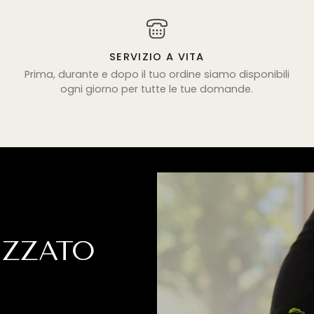
SERVIZIO A VITA
Prima, durante e dopo il tuo ordine siamo disponibili
ogni giorno per tutte le tue domande.
IZZATO