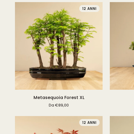
12 ANNI
Metasequoia
ILEX
Metasequoia Forest XL
Forest
Classic
Da
€89,00
XL
12 ANNI