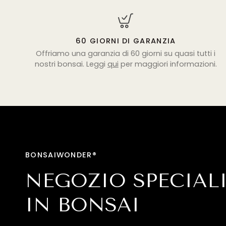
60 GIORNI DI GARANZIA
Offriamo una garanzia di 60 giorni su quasi tutti i
nostri bonsai. Leggi
qui
per maggiori informazioni.
BONSAIWONDER®
NEGOZIO SPECIAL
IN BONSAI