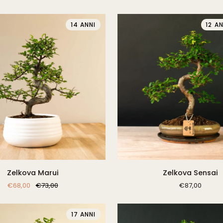
14 ANNI
12 AN
Zelkova
Zelkova Marui
Zelkova Sensai
Sensai
€68,00
€73,00
€87,00
17 ANNI