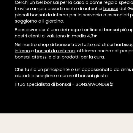
Cerchi un bel bonsai per la casa o come regalo speci
trovi un ampio assortimento di autentici
bonsai
dal Gi
piccoli bonsai da interno per la scrivania a esemplari pi
soggiorno o il giardino.
Bonsaiwonder è uno dei
negozi online di bonsai
più ap
nostri clienti ci valutano in media 4,3★
Nel nostro shop di bonsai trovi tutto ciò di cui hai biso
interno
e
bonsai da esterno
, offriamo anche set per pr
bonsai, attrezzi e altri
prodotti per la cura
.
Che tu sia un principiante o un appassionato da anni, i
aiutarti a scegliere e curare il bonsai giusto.
Il tuo specialista di bonsai - BONSAIWONDER🪴