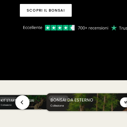
SCOPRI IL BONSAI
Per esterni
BONSAI DA ESTERNO
Tutto in uno
KIT STARTER BONSAI
V
VISUALIZZA
VISUALIZZA
Collezione
Collezione