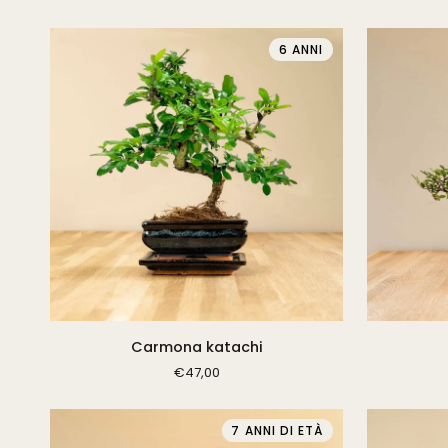
6 ANNI
Carmona
Zelkova
Carmona katachi
katachi
Marui
€47,00
7 ANNI DI ETÀ