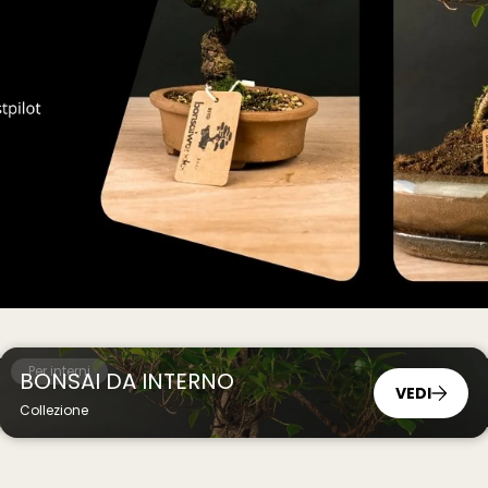
Per interni
BONSAI DA INTERNO
Articoli
BONS
VEDI
EDI
Collezio
Collezione