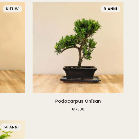
NIEUW
9 ANNI
Podocarpus
Podocarpus Onīsan
Onīsan
€71,00
14 ANNI